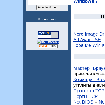
Windows 7
П
Статистика
Nero Image Dr
Ad Aware SE
–
Горячие Win 
Мастер Брау
применительно
Команда Brow
утилиты диагн
Протокол TCP
Порты TCP
Net BIOS
–
Ne