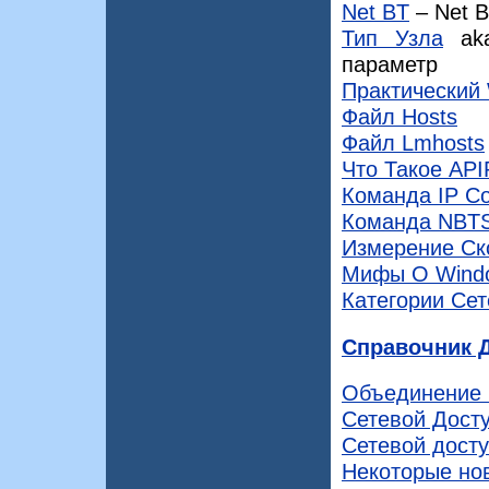
Net BT
– Net B
Тип Узла
a
параметр
Практический
Файл Hosts
Файл Lmhosts
Что Такое API
Команда IP Co
Команда NBT
Измерение Ск
Мифы О Wind
Категории Се
Справочник 
Объединение 
Сетевой Досту
Сетевой досту
Некоторые нов