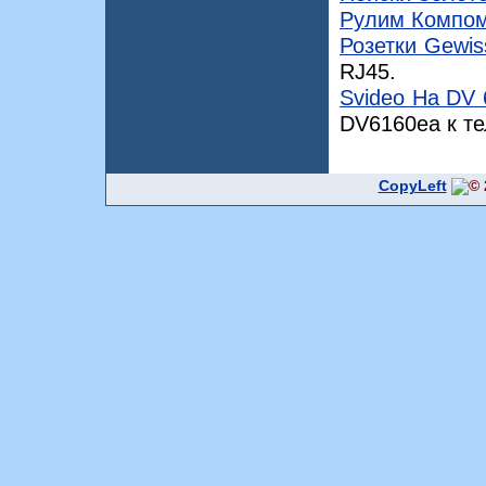
Рулим Компом
Розетки Gewis
RJ45.
Svideo На DV 
DV6160ea к те
CopyLeft