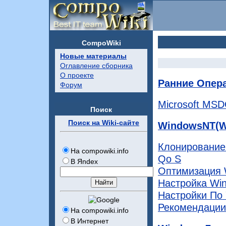
CompoWiki
Новые материалы
Оглавление сборника
О проекте
Ранние Опер
Форум
Microsoft MS
Поиск
Поиск на Wiki-сайте
WindowsNT(Wo
Клонирование
На compowiki.info
Qo S
В Яndex
Оптимизация 
Настройка Wi
Настройки По
Рекомендации
На compowiki.info
В Интернет